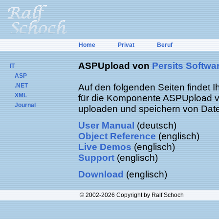
Home
Privat
Beruf
ASPUpload von
Persits Softwar
IT
ASP
.NET
Auf den folgenden Seiten findet 
XML
für die Komponente ASPUpload vo
Journal
uploaden und speichern von Dat
User Manual
(deutsch)
Object Reference
(englisch)
Live Demos
(englisch)
Support
(englisch)
Download
(englisch)
© 2002-2026 Copyright by Ralf Schoch