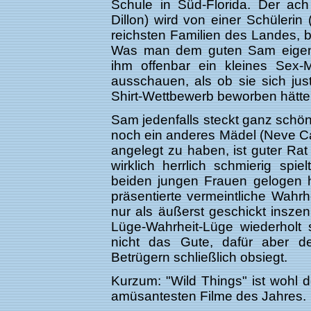
Schule in Süd-Florida. Der ac
Dillon) wird von einer Schülerin
reichsten Familien des Landes, b
Was man dem guten Sam eigentli
ihm offenbar ein kleines Sex-
ausschauen, als ob sie sich jus
Shirt-Wettbewerb beworben hätt
Sam jedenfalls steckt ganz schön
noch ein anderes Mädel (Neve Cam
angelegt zu haben, ist guter Rat
wirklich herrlich schmierig spi
beiden jungen Frauen gelogen h
präsentierte vermeintliche Wahr
nur als äußerst geschickt insze
Lüge-Wahrheit-Lüge wiederholt
nicht das Gute, dafür aber d
Betrügern schließlich obsiegt.
Kurzum: "Wild Things" ist wohl d
amüsantesten Filme des Jahres.