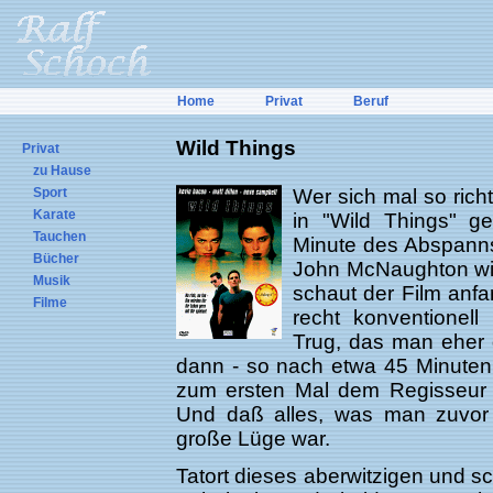
Home
Privat
Beruf
Wild Things
Privat
zu Hause
Sport
Wer sich mal so richt
Karate
in "Wild Things" ge
Tauchen
Minute des Abspanns
Bücher
John McNaughton witz
Musik
schaut der Film anfa
Filme
recht konventionel
Trug, das man eher g
dann - so nach etwa 45 Minuten 
zum ersten Mal dem Regisseur f
Und daß alles, was man zuvor 
große Lüge war.
Tatort dieses aberwitzigen und sc